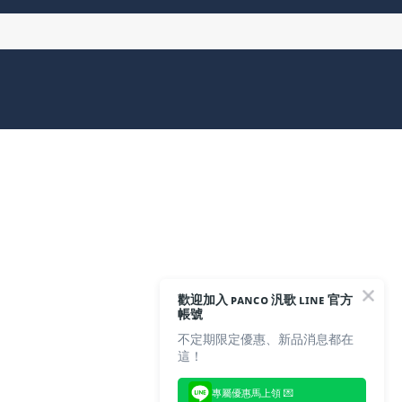
歡迎加入 ᴘᴀɴᴄᴏ 汎歌 ʟɪɴᴇ 官方
帳號
不定期限定優惠、新品消息都在
這！
專屬優惠馬上領 💌