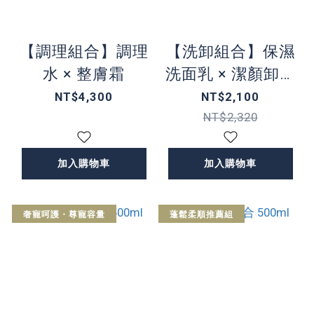
【調理組合】調理
【洗卸組合】保濕
水 × 整膚霜
洗面乳 × 潔顏卸粧
乳
NT$4,300
NT$2,100
NT$2,320
加入購物車
加入購物車
奢寵呵護・尊寵容量
蓬鬆柔順推薦組